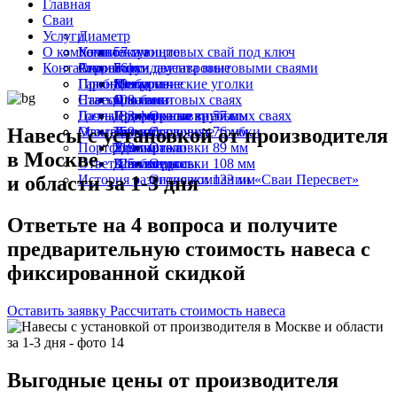
Главная
Сваи
Услуги
Диаметр
О компании
Комплектующие
Установка винтовых свай под ключ
57 мм
Контакты
Строение
Ремонт фундамента винтовыми сваями
Акции
76 мм
Балки двутавровые
Пробное бурение
Гарантии
89 мм
Металлические уголки
Для дома
Навесы на винтовых сваях
Статьи
108 мм
Оголовки
Для бани
Дачные домики на винтовых сваях
Госты
133 мм
Профильные трубы
Для террасы
Оголовки 57 мм
Навесы с установкой
от производителя
Мангалы
Отзывы
159 мм
Термоусадочные трубки
Для забора
Оголовки 76 мм
Портфолио
219 мм
Удлинители
Для гаража
Оголовки 89 мм
в Москве
Ответы на вопросы
325 мм
Швеллеры
Для беседки
Оголовки 108 мм
и области за
1-3 дня
История развития компании «Сваи Пересвет»
Оголовки 133 мм
Ответьте на 4 вопроса и получите
предварительную стоимость навеса с
фиксированной скидкой
Оставить заявку
Рассчитать стоимость навеса
Выгодные цены от производителя